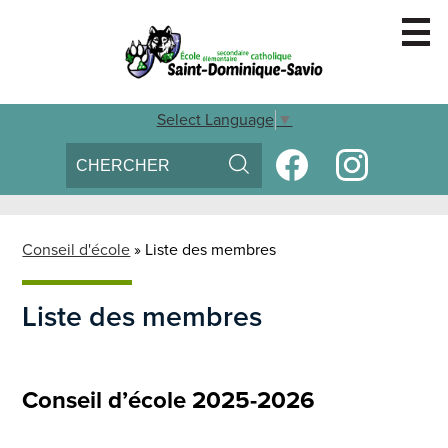
Skip
to
main
content
Accueil
Select Language
▼
Search
Social
Conseil d'école
Media
Search
Facebook
Instagram
Voix des élèves
-
Parascolaire
Header
Conseil d'école
»
Liste des membres
Inscription
Liste des membres
Nous Joindre
Conseil d’école 2025-2026